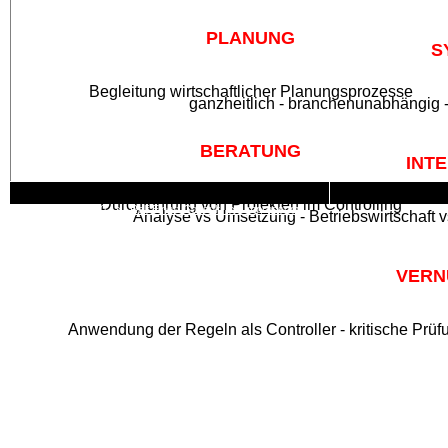
PLANUNG
S
Begleitung wirtschaftlicher Planungsprozesse
ganzheitlich - branchenunabhängig - 
BERATUNG
INTE
Durchführung von Projekten im Controlling
© Berlin 2020 » Ralf Einert Consult » Impressum
Analyse vs Umsetzung - Betriebswirtschaft v
VERN
Anwendung der Regeln als Controller - kritische Prüfu